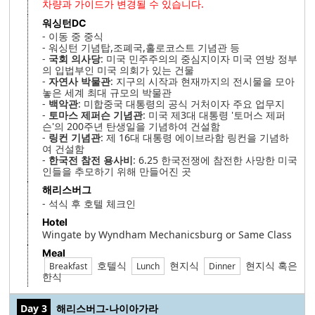
차량과 가이드가 변경될 수 있습니다.
워싱턴DC
- 이동 중 중식
- 워싱턴 기념탑,조폐국,홀로코스트 기념관 등
-
국회 의사당
: 미국 민주주의의 중심지이자 미국 연방 정부
의 입법부인 미국 의회가 있는 건물
-
자연사 박물관
: 지구의 시작과 현재까지의 전시물을 모아
놓은 세계 최대 규모의 박물관
-
백악관
: 미합중국 대통령의 공식 거처이자 주요 업무지
-
토마스 제퍼슨 기념관
: 미국 제3대 대통령 '토머스 제퍼
슨'의 200주년 탄생일을 기념하여 건설함
-
링컨 기념관
: 제 16대 대통령 에이브라함 링컨을 기념하
여 건설함
-
한국전 참전 용사비
: 6.25 한국전쟁에 참전한 사망한 미국
인들을 추모하기 위해 만들어진 곳
해리스버그
- 석식 후 호텔 체크인
Hotel
Wingate by Wyndham Mechanicsburg or Same Class
Meal
호텔식
현지식
현지식 혹은
Breakfast
Lunch
Dinner
한식
Day 3
해리스버그-나이아가라