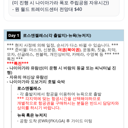
(미 진행 시 나이아가라 폭포 주립공원 자유시간)
- 원 월드 트레이드센터 전망대 $40
Day 1
로스앤젤레스(각 출발지)-뉴욕(뉴저지)
*** 현지 사정에 의해 일정, 순서가 다소 바뀔 수 있습니다. ***
*** 준비물: 마스크, 신분증,
여권(북여권)
, 운동화, 칫솔, 치약,
모자, 선글래스, 썬블럭, 개인상비약, 카메라, 수영복 등 *** ***
특전 ***
***특전***
- 나이아가라 유람선(미 운행 시 바람의 동굴 또는 씨닉터널 진
행)
- 자유의 여신상 유람선
- 나이아가라 도보거리 호텔 숙박
로스앤젤레스
- 각 출발지에서 항공을 이용하여 뉴욕으로 출발
*** 각지역에 맞는 항공시간을 선택해야하므로
개별적으로 항공권을 구매하시는 분들은 반드시 담당자와
상의를 하시기 바랍니다.
뉴욕 혹은 뉴저지
- 공항 도착 (EWR/JFK/LGA) 후 가이드 미팅