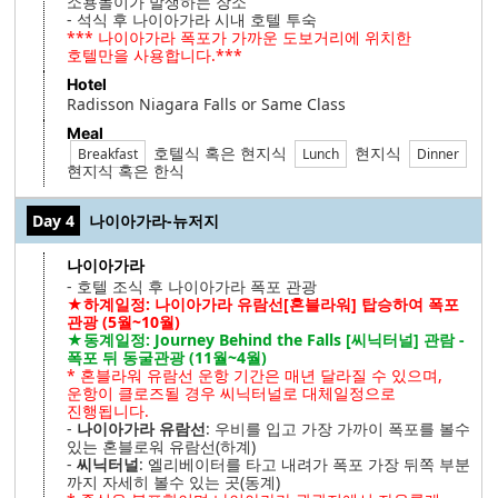
소용돌이가 발생하는 장소
- 석식 후 나이아가라 시내 호텔 투숙
*** 나이아가라 폭포가 가까운 도보거리에 위치한
호텔만을 사용합니다.***
Hotel
Radisson Niagara Falls or Same Class
Meal
호텔식 혹은 현지식
현지식
Breakfast
Lunch
Dinner
현지식 혹은 한식
Day 4
나이아가라-뉴저지
나이아가라
- 호텔 조식 후 나이아가라 폭포 관광
★하계일정: 나이아가라 유람선[혼블라워] 탑승하여 폭포
관광 (5월~10월)
★동계일정: Journey Behind the Falls [씨닉터널] 관람 -
폭포 뒤 동굴관광 (11월~4월)
* 혼블라워 유람선 운항 기간은 매년 달라질 수 있으며,
운항이 클로즈될 경우 씨닉터널로 대체일정으로
진행됩니다.
-
나이아가라 유람선
: 우비를 입고 가장 가까이 폭포를 볼수
있는 혼블로워 유람선(하계)
-
씨닉터널
: 엘리베이터를 타고 내려가 폭포 가장 뒤쪽 부분
까지 자세히 볼수 있는 곳(동계)