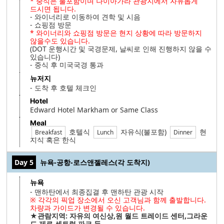
* 중식은 불포함이며 나이아가라 관광지에서 자유롭게
드시면 됩니다.
- 와이너리로 이동하여 견학 및 시음
- 쇼핑점 방문
* 와이너리와 쇼핑점 방문은 현지 상황에 따라 방문하지
않을수도 있습니다.
(DOT 운행시간 및 국경문제, 날씨로 인해 진행하지 않을 수
있습니다)
- 중식 후 미국국경 통과
뉴저지
- 도착 후 호텔 체크인
Hotel
Edward Hotel Markham or Same Class
Meal
호텔식
자유식(불포함)
현
Breakfast
Lunch
Dinner
지식 혹은 한식
Day 5
뉴욕-공항-로스앤젤레스(각 도착지)
뉴욕
- 맨하탄에서 최종집결 후 맨하탄 관광 시작
※ 각각의 픽업 장소에서 오신 고객님과 함께 출발합니다.
차량과 가이드가 변경될 수 있습니다.
★관람지역: 자유의 여신상,원 월드 트레이드 센터,그라운
드 제로,센트럴 파크 등