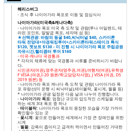
해리스버그
- 조식 후 나이아가라 폭포로 이동 및 점심식사
나이아가라(미국측&캐나다측)
- 나이아가라 폭포 미국 측 도착 및 관람(루나 아일랜드, 테
라핀 포인트, 말발굽 폭포, 세자매 섬 등)
★선택관광: 바람의 동굴 $40,씨닉터널 $40, 스카이론
타워 전망대+야경워킹투어+스카이론타워스테이크 특식
$120, 젯보트 $130 - 미 진행 시 나이아가라 폭포 주립공원
자유시간,헬리콥터 투어 $160
- 미국-캐나다 국경통과
* 각자의 체류에 맞는 국경통과 서류를 준비하시기 바랍니
다.
시민권자(여권),영주권자(영주권,여권),여행자(여권),유학생
F VISA (여권,I-20 원본/학교담당자서명), J VISA (여권, DS
2019 원본) 등
- 나이아가라 폭포 캐나다 측 도착 및 관람( 나이아가라 폭
포 유람선(미 운행 시 씨닉터널),테이블락, 꽃시계, 월풀 등)
* 나이아가라 관광 일정은 다음 날과 나누어 진행합니다.
-
나이아가라 폭포
: 엄청난 규모와 압도적인 스케일을 자랑
하는 세계 3대 폭포 중 하나
-
테이블락
: 나이아가라 폭포의 웅장한 모습을 가장 가까이
확인할수 있는 곳
-
꽃시계
: 꽃으로 만들어진 세계에서 가장 큰 장애인을 위한
시계
-
월풀
: 강폭이 좁아지고 급격히 꺽이면서 만들어진 거대한