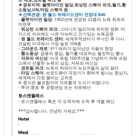
★경유지역: 플랫아이언 빌딩,워싱턴 스퀘어 파크,월가,황
소동상,UN,타임 스퀘어 등
★선택관광: 원 월드 트레이드센터 전망대 $40
-
플랫아이언 빌딩
: 1902년에 완공된 22층의 뉴욕 최초의
마천루
-
워싱턴 스퀘어 파크
: 그리니치 빌리지에 위치한 영화 '어
거스트 러쉬에도 나온 아늑하고 인기있는 뉴욕공원
-
원 월드 트레이드 센터
: 세계무역센터가 무너진 후 다시
건설된 미국에서 가장 높은 104층
-
그라운드 제로
: 911 테러가 일어났던 아픔의 현장
-
황소동상
: 금융의 중심, 월가를 대표하는 돌진하는 황소
-
자유의 여신상
: 미국 독립 100주년을 기념하기 위해 프랑
스에서 선물한 뉴욕의 상징, 자유의 여신상
-
센트럴 파크
: 뉴욕의 허파이자 뉴요커들의 삶의 쉼터
-
타임 스퀘어
: 브로드웨이 극장가가 환하게 빛나는 중심지,
세계에서 가장 붐비는 교차로
※ 중식은 불포함이며 자유롭게 드시기 바랍니다.
- 투어 종료 후 공항샌딩 또는 자유해산
로스앤젤레스
- 로스앤젤레스 혹은 각 도착지에 도착 후 개별 해산
***감사합니다. 안녕히 가세요.***
Hotel
-
Meal