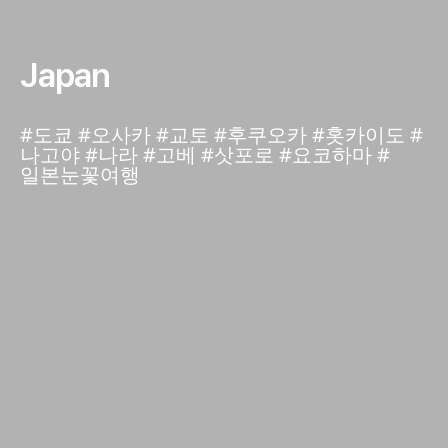
Japan
#도쿄 #오사카 #교토 #후쿠오카 #홋카이도 #
나고야 #나라 #고베 #삿포로 #요코하마 #
일본눈꽃여행