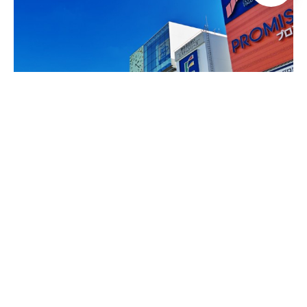
[한국방문시 필수] 동경+오사카/
고베/나라/교토 6일
다핵심 관광 포함, 강력 추천 상품, 일본 여행상품