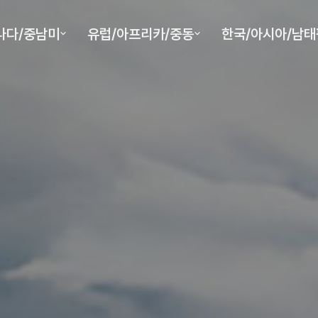
나다/중남미
유럽/아프리카/중동
한국/아시아/남