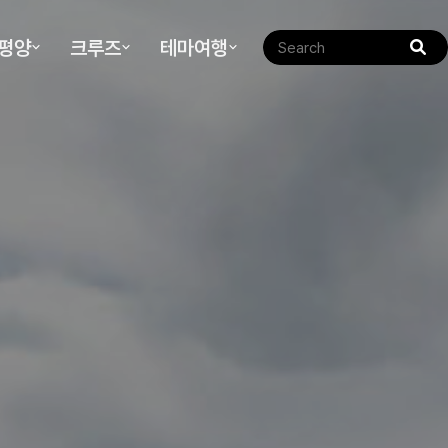
태평양
크루즈
테마여행