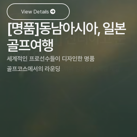
그랜드 유럽 4개국 럭셔
울룰루, 태즈매니아가
5성급 호텔과 럭셔리 크
View Details
리 리버 크루즈
View Details
[명품]동남아시아, 일본
포함된 호주, 뉴질랜드
루즈가 함께하는 이집트
[프랑스길] 산티아고 순
유럽 4개국(네덜란드, 독일, 오스트리아, 헝가리)의
골프여행
일주
일주
라인강, 마인강,
례길 9일
그리고 다뉴브 강을 가로지르는 최고급 유럽 리버
세계적인 프로선수들이 디자인한 명품
뉴질랜드의 청정 자연, 호주의 웅장함까지 포함된
라인강 럭셔리 크루즈와 함께 고대 문명의 신비
크루즈
성 야고보의 발자취를 느끼며 감동의 순례길 체험
골프코스에서의 라운딩
완벽한 여정!
속으로!