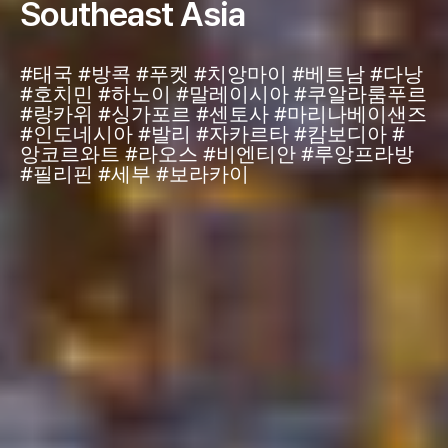
Southeast Asia
#태국 #방콕 #푸켓 #치앙마이 #베트남 #다낭
#호치민 #하노이 #말레이시아 #쿠알라룸푸르
#랑카위 #싱가포르 #센토사 #마리나베이샌즈
#인도네시아 #발리 #자카르타 #캄보디아 #
앙코르와트 #라오스 #비엔티안 #루앙프라방
#필리핀 #세부 #보라카이