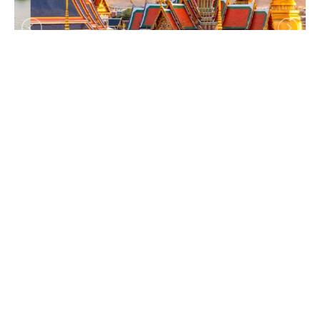
[5성급호텔] 방콕/파타야/초특급
가든 클리프 비치 리조트 5일
5성급 호텔, 한국방문시 가성비 최고, 비치 리조트