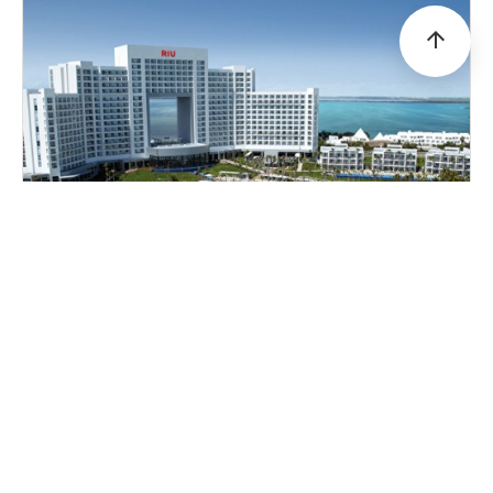
arrow_upward
[칸쿤] 올인클루시브-Hotel Riu Palace Peninsula
멕시코 휴양지, 안전한 호텔 위치, 모든 식사 및 주류 포함, 최고급형 최고의
리조트