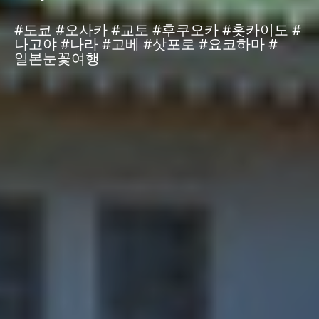
#도쿄 #오사카 #교토 #후쿠오카 #홋카이도 #
나고야 #나라 #고베 #삿포로 #요코하마 #
일본눈꽃여행