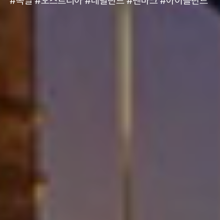
#독일 #오스트리아 #네덜란드 #덴마크 #아이슬란드