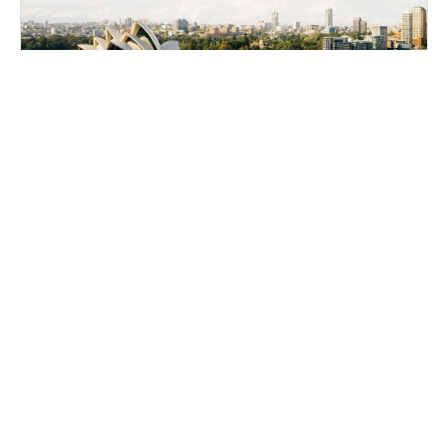
[춘추단독! 중앙일보와 함께하는]뉴질랜드+호주(울룰
루+태스마니아 포함) 16일
피지의 푸른 바다, 뉴질랜드의 청정 자연, 호주의 웅장함까지! 울룰루와
타스마니아까지 포함된 완벽한 여정!
11월12일, 12월10일
USD 6,999
+항공료