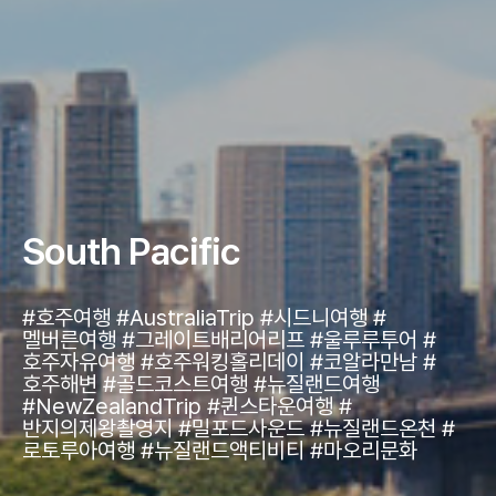
South Pacific
#호주여행 #AustraliaTrip #시드니여행 #
멜버른여행 #그레이트배리어리프 #울루루투어 #
호주자유여행 #호주워킹홀리데이 #코알라만남 #
호주해변 #골드코스트여행 #뉴질랜드여행
#NewZealandTrip #퀸스타운여행 #
반지의제왕촬영지 #밀포드사운드 #뉴질랜드온천 #
로토루아여행 #뉴질랜드액티비티 #마오리문화