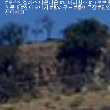
#로스앤젤레스 다운타운 #베버리힐즈 #그로브 
천문대 #산타모니카 #할리우드 #돌비극장 #인앤
샌디에고