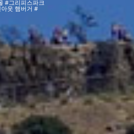
몰 #그리피스파크
아웃 햄버거 #