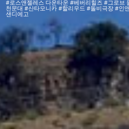
#로스앤젤레스 다운타운 #베버리힐즈 #그로브 
천문대 #산타모니카 #할리우드 #돌비극장 #인앤
샌디에고