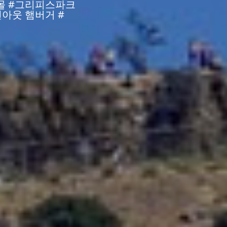
몰 #그리피스파크
아웃 햄버거 #